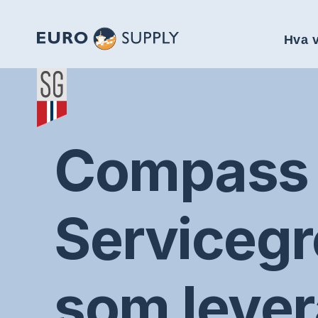
Hva v
Compass 
Servicegr
som lever