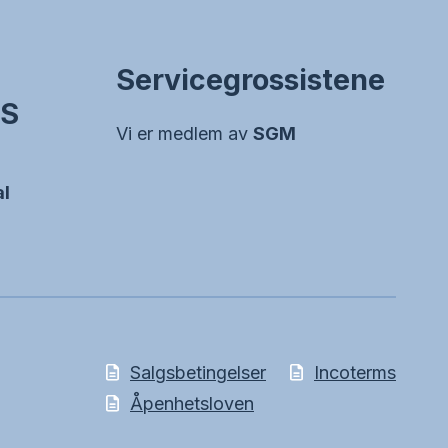
Servicegrossistene
AS
Vi er medlem av
SGM
al
Salgsbetingelser
Incoterms
Åpenhetsloven