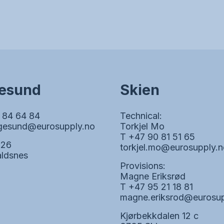
esund
Skien
 84 64 84
Technical:
gesund@eurosupply.no
Torkjel Mo
T +47 90 81 51 65
 26
torkjel.mo@eurosupply.n
ldsnes
Provisions:
Magne Eriksrød
T +47 95 21 18 81
magne.eriksrod@eurosup
Kjørbekkdalen 12 c