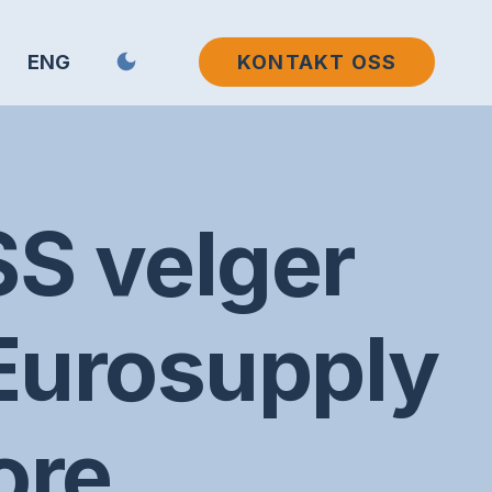
ENG
KONTAKT OSS
S velger
 Eurosupply
ore