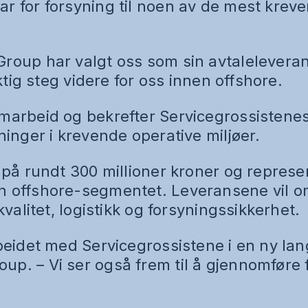
r for forsyning til noen av de mest kreven
roup har valgt oss som sin avtaleleverand
iktig steg videre for oss innen offshore.
marbeid og bekrefter Servicegrossistenes e
ninger i krevende operative miljøer.
i på rundt 300 millioner kroner og represe
n offshore-segmentet. Leveransene vil om
kvalitet, logistikk og forsyningssikkerhet.
beidet med Servicegrossistene i en ny lang
p. – Vi ser også frem til å gjennomføre fe