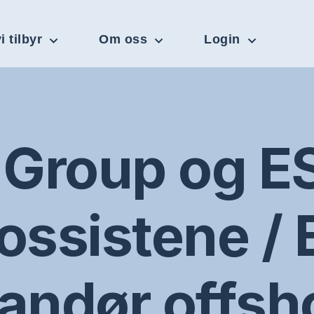
i tilbyr
Om oss
Login
Group og ES
ossistene /
andør offsh