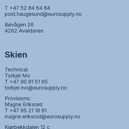
T +47 52 84 64 84
post.haugesund@eurosupply.no
Bøvågen 26
4262 Avaldsnes
Skien
Technical:
Torkjel Mo
T +47 90 81 51 65
torkjel.mo@eurosupply.no
Provisions:
Magne Eriksrød
T +47 95 21 18 81
magne.eriksrod@eurosupply.no
Kjørbekkdalen 12 c