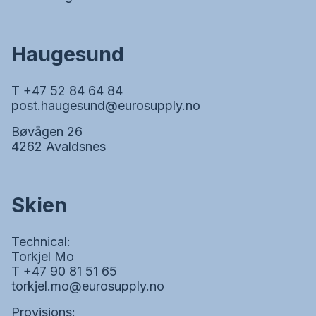
Haugesund
T +47 52 84 64 84
post.haugesund@eurosupply.no
Bøvågen 26
4262 Avaldsnes
Skien
Technical:
Torkjel Mo
T +47 90 81 51 65
torkjel.mo@eurosupply.no
Provisions: