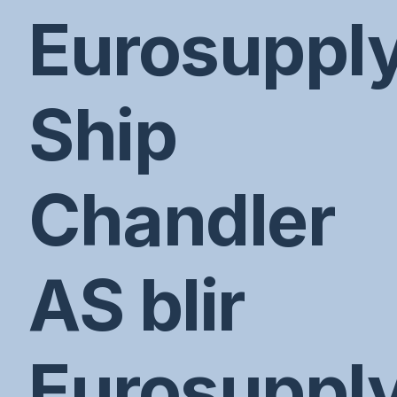
Eurosuppl
Ship
Chandler
AS blir
Eurosuppl